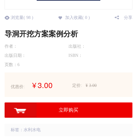
浏览量(
98
)
加入收藏(
0
)
分享
导洞开挖方案案例分析
作者：
出版社：
出版日期：
ISBN：
页数：
6
¥
3.00
定价:
¥
3.00
优惠价:
立即购买
标签：水利水电