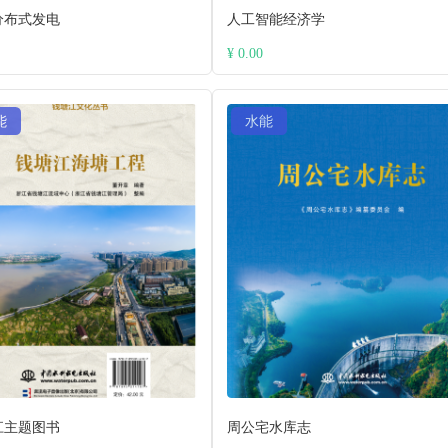
分布式发电
人工智能经济学
¥ 0.00
能
水能
江主题图书
周公宅水库志