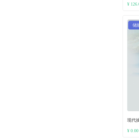
¥ 126.
储
现代
¥ 0.00