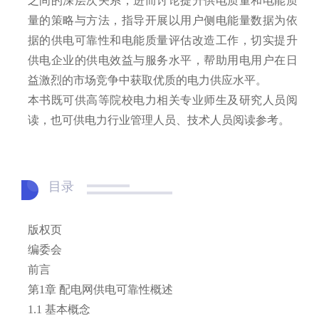
之间的深层次关系，进而讨论提升供电质量和电能质
量的策略与方法，指导开展以用户侧电能量数据为依
据的供电可靠性和电能质量评估改造工作，切实提升
供电企业的供电效益与服务水平，帮助用电用户在日
益激烈的市场竞争中获取优质的电力供应水平。
本书既可供高等院校电力相关专业师生及研究人员阅
读，也可供电力行业管理人员、技术人员阅读参考。
目录
版权页
编委会
前言
第1章 配电网供电可靠性概述
1.1 基本概念