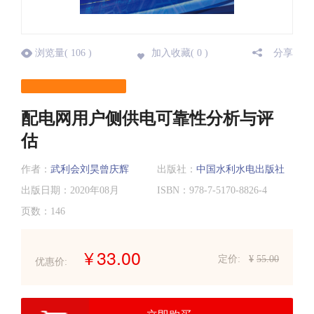
浏览量(
106
)
加入收藏(
0
)
分享
配电网用户侧供电可靠性分析与评
估
作者：
武利会刘昊曾庆辉
出版社：
中国水利水电出版社
出版日期：
2020年08月
ISBN：978-7-5170-8826-4
页数：
146
¥
33.00
定价:
¥
55.00
优惠价: