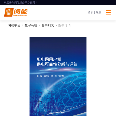
欢迎来到阅能服务平台官网！
登录
注册
阅能平台
>
数字商城
>
图书列表
>
图书详情