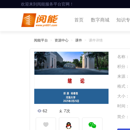
欢迎来到阅能服务平台官网！
首页
数字商城
知识
阅能平台
资源中心
课件
课件详情
名称：
积分：
来源：
格式：
大小：
时间：
62
7次
简介：