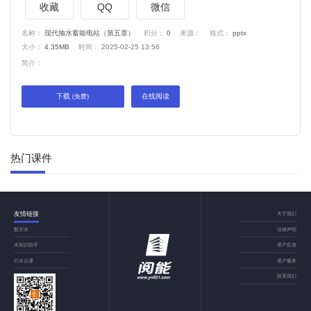
收藏
QQ
微信
名称：
现代抽水蓄能电站（第五章）
积分：
0
来源：
格式：
pptx
大小：
4.35MB
时间：
2025-02-25 13:56
简介：
下载
在线阅读
(免费)
热门课件
友情链接
关于我们
数字水
法律声明
水知识助手
用户反馈
行水云课
用户服务
联系我们