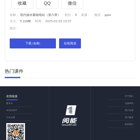
收藏
QQ
微信
名称：
现代抽水蓄能电站（第六章）
积分：
0
来源：
格式：
pptx
大小：
5.11MB
时间：
2025-02-25 13:57
简介：
下载
在线阅读
(免费)
热门课件
友情链接
关于我们
数字水
法律声明
水知识助手
用户反馈
行水云课
用户服务
联系我们