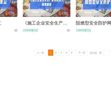
立
《施工企业安全生产管理规范》摘要解读
阻燃型安全防护
10000积分
10000积分
2
3
4
5
跳
上一页
1
下一页
共
30
页