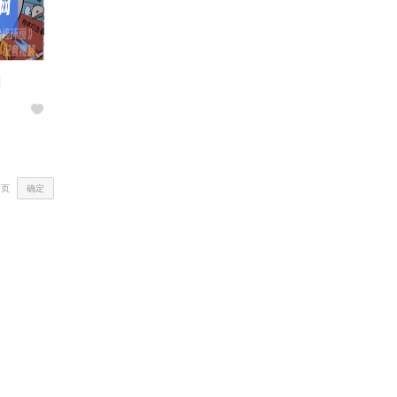
网
确定
页